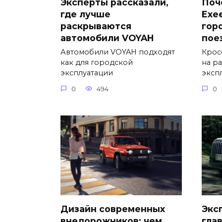
Эксперты рассказали,
Поч
где лучше
Exe
раскрываются
гор
автомобили VOYAH
пое
Автомобили VOYAH подходят
Крос
как для городской
на р
эксплуатации
эксп
0
494
0
Дизайн современных
Экс
внедорожников: чем
гла