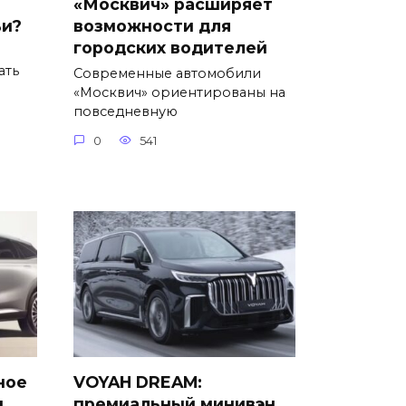
«Москвич» расширяет
ьи?
возможности для
городских водителей
ать
Современные автомобили
«Москвич» ориентированы на
повседневную
0
541
ное
VOYAH DREAM:
м
премиальный минивэн