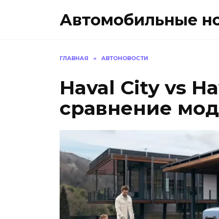
Перейти
Автомобильные н
к
содержанию
ГЛАВНАЯ
»
АВТОНОВОСТИ
Haval City vs Ha
сравнение мод