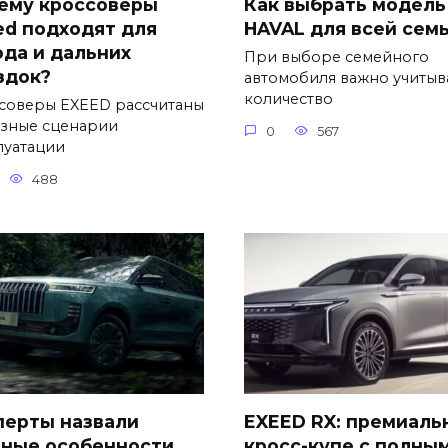
ему кроссоверы
Как выбрать модель
ed подходят для
HAVAL для всей сем
ода и дальних
При выборе семейного
здок?
автомобиля важно учитыв
количество
соверы EXEED рассчитаны
азные сценарии
0
567
луатации
488
перты назвали
EXEED RX: премиаль
вные особенности
кросс-купе с полны